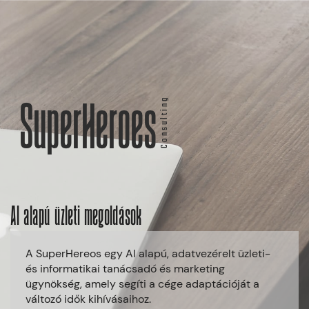
Consulting
SuperHeroes
AI alapú üzleti megoldások
A SuperHereos egy AI alapú, adatvezérelt üzleti-
és informatikai tanácsadó és marketing
ügynökség, amely segíti a cége adaptációját a
változó idők kihívásaihoz.