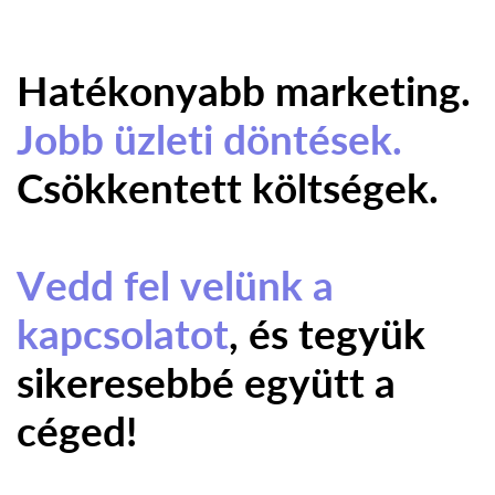
Hatékonya
b
b mark
et
ing.
Jobb üzleti döntések.
Csökkentett költségek.
Vedd fel velünk a
kapcsolatot
, és tegyük
sikeresebbé együtt a
céged!